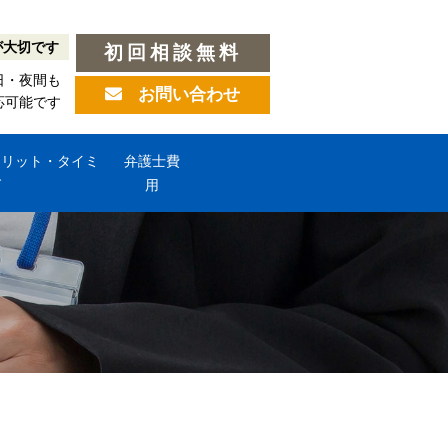
が大切です
初回相談無料
日・夜間も
お問い合わせ
応可能です
メリット・タイミ
弁護士費
グ
用