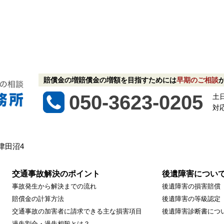
賠償金の増賠償金の増額を目指すためには
早期のご相談
050-3623-0205
土
対
津田沼4
交通事故解決のポイント
後遺障害につい
事故発生から解決までの流れ
後遺障害の損害賠償
賠償金の計算方法
後遺障害の等級認定
交通事故の加害者に請求できる主な損害項目
後遺障害診断書につ
過失割合・過失相殺とは？