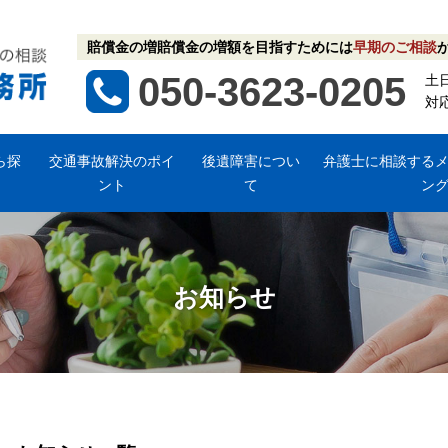
賠償金の増賠償金の増額を目指すためには
早期のご相談
050-3623-0205
土
対
ら探
交通事故解決のポイ
後遺障害につい
弁護士に相談する
ント
て
ン
お知らせ